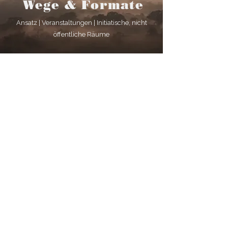
Wege & Formate
Ansatz | Veranstaltungen | Initiatische, nicht
öffentliche Räume
Jahreszyklus
Praxis im Rhythmus von Natur und Körper
Der hier praktizierte Yogastil
Regulation, Wahrnehmung, Verkörperung