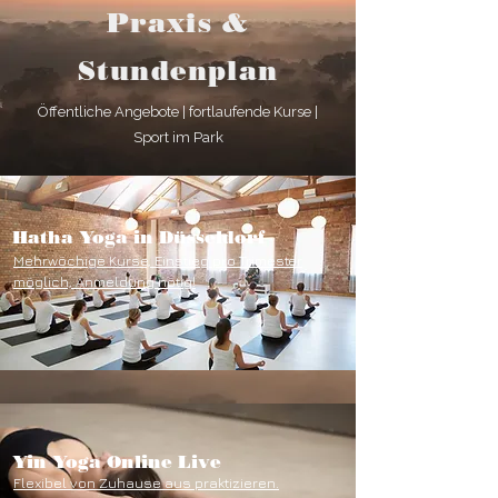
Praxis &
Stundenplan
Öffentliche Angebote | fortlaufende Kurse |
Sport im Park
Hatha Yoga in Düsseldorf
Mehrwöchige Kurse, Einstieg pro Trimester
möglich, Anmeldung nötig!
Yin Yoga Online Live
Flexibel von Zuhause aus praktizieren.