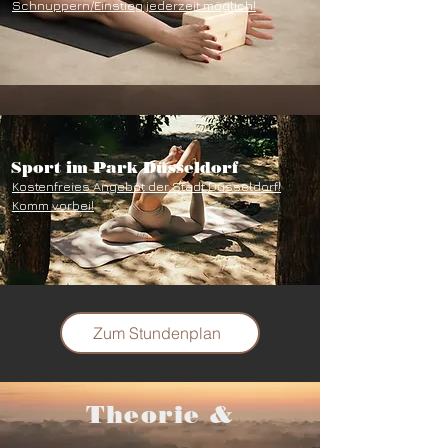
Schnuppern/Einstieg jederzeit möglich!
Sport im Park Düsseldorf
Kostenfreies Angebot der Stadt Düsseldorf!
Komm vorbei!
Zum Stundenplan​​
Theorie &