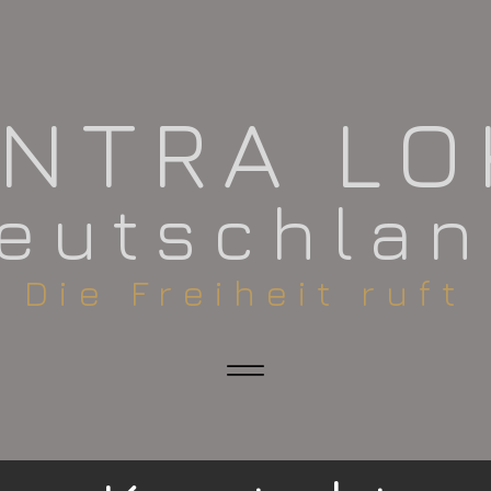
ANTRA L
eutschla
​Die Freiheit ruft