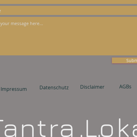
Subm
AGBs
Disclaimer
Datenschutz
Impressum
Tantra Lok