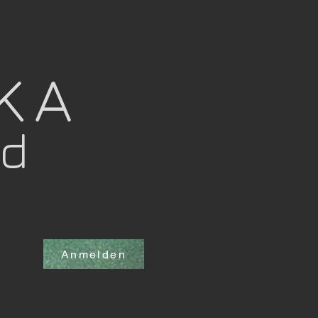
OKA
nd
Anmelden