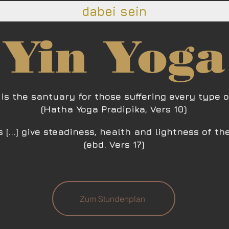
dabei sein
Yin Yoga
is the santuary for those suffering every type o
(Hatha Yoga Pr
adipika, Vers 10)
 [...] give steadiness, health an
d lightness of th
(ebd. Vers 17)
Zum Stundenplan​​