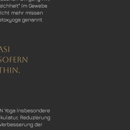
Weichheit" im Gewebe
nicht mehr mi
ssen
etoxyoga genannt.
asi
sofern
thin.
IN Yoga insbesondere
skulatur, Reduzierung
 Verbess
erung der