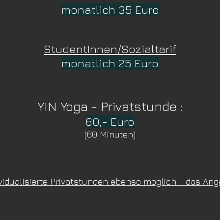
monat
lich
35
Euro
StudentInnen/Sozialtarif
monatlich
25 Eu
ro
YIN Yoga - Privats
tunde :
60,-
Euro
(60 Minute
n
)
vidualisierte Privatstunden ebenso möglich - das An