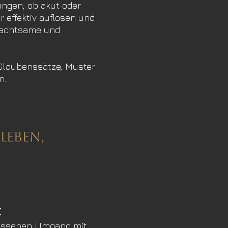
ngen, ob akut oder
r effektiv auflösen und
, achtsame und
 Glaubenssätze, Muster
n.
Leben,
t
essenen Umgang mit