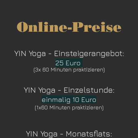
Online-Preise
YIN Yoga - Eins
t
ei
gerangebot
:
25 Euro
(3x 60 Minute
n praktizi
ere
n)
YIN Yoga - Einzelstunde
:
einmalig 10 Euro
(1x60 Mi
nuten praktizieren)
YIN Yo
ga -
Monatsf
lats: