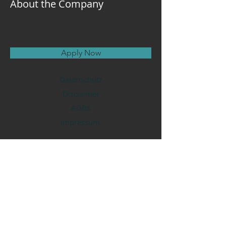
About the Company
Apply Now
Datenschutz
Disclaimer
AGBs
Impressum
Tantra Loka
Deutschland
A Y E Y O G A
Tantra Kaja Ram
Kontakt
nadine@tantraloka.de
Mobil
017687324835
WhatsApp
01606864745