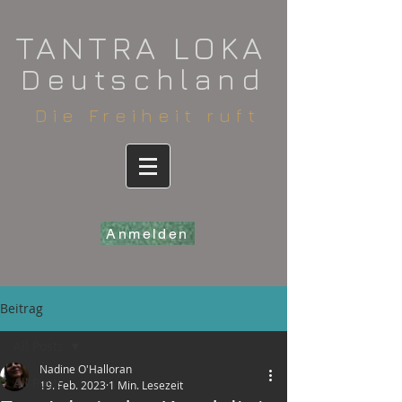
​TANTRA LOKA
Deutschland
​Die Freiheit ruft
Anmelden
Beitrag
All Posts
Nadine O'Halloran
All Posts
19. Feb. 2023
1 Min. Lesezeit