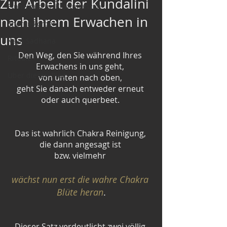
Zur Arbeit der Kundalini
Einheimische Kraftpflanzen
nach ihrem Erwachen in
Energiekörper
uns
Kaya Sadhana
Den Weg, den Sie während Ihres 
Rituale
Erwachens in uns geht, 
Über diesen Blog
von unten nach oben, 
geht Sie danach entweder erneut 
oder auch querbeet. 
Das ist wahrlich Chakra Reinigung, 
die dann angesagt ist 
bzw. vielmehr 
wächst nun erst die wahre Chakra 
Blüte heran
.
Dieser Satz verdeutlicht zwei völlig 