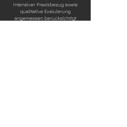
intensiver Praxisbezug sowie
qualitative Evaluierung
angemessen berücksichtigt
werden.
Datenschutz
Disclaimer
AGBs
Impressum
Tantra Loka
Deutschland
A Y E Y O G A
Tantra Kaja Ram