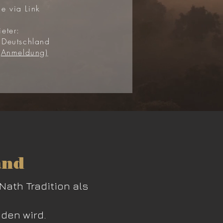
ne via Link
eter:
 Deutschland
Anmeldung)
and
Nath Tradition als
nden wird.