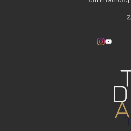
Z
D
A