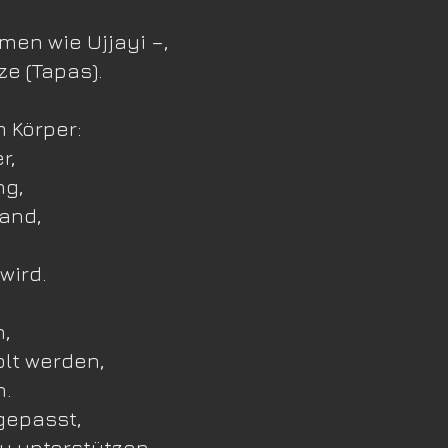
men wie Ujjayi –,
ze (Tapas).
 Körper:
r,
ng,
tand,
wird.
n,
lt werden,
n.
gepasst,
u unterstützen.