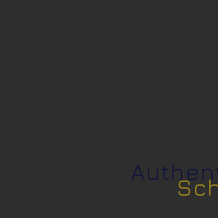
Authent
Sch