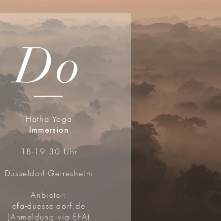
Do
Hatha Yoga
Immersion
18-19.30 Uhr
Düsseldorf-Gerresheim
Anbieter:
efa-duesseldorf.de
(Anmeldung via EFA)