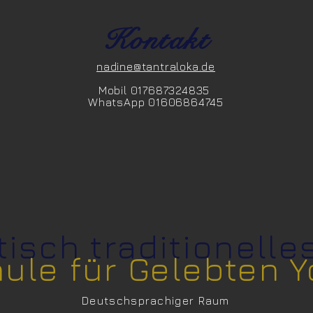
Kontakt
nadine@tantraloka.de
Mobil 017687324835
WhatsApp 01606864745
isch traditi
onelle
ule für Gelebten 
Deutschsprachiger Raum