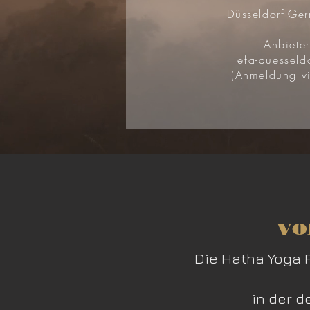
Düsseldorf-Ger
Anbieter
efa-duesseld
(Anmeldung v
vo
Die Hatha Yoga P
in der d