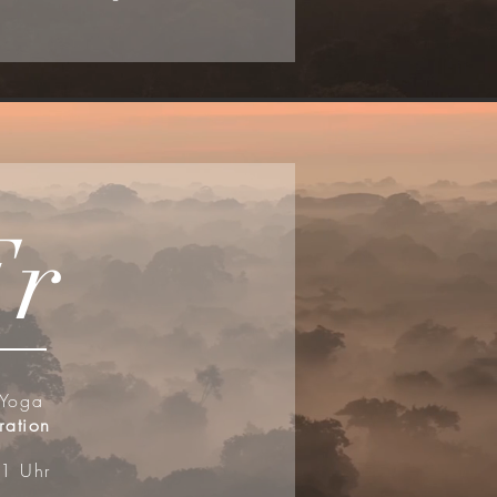
Fr
 Yoga
ration
1 Uhr