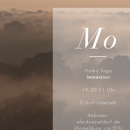
Mo
Hatha Yoga
Immersion
19.30-21 Uhr
D'dorf-Unterrath
Anbieter:
efa-duesseldorf.de
(Anmeldung via EFA)