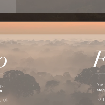
o
Yin
ga
Integ
on
10-1
0 Uhr