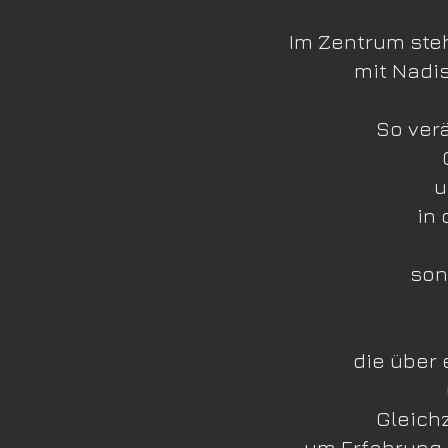
Im Zentrum steh
mit Nadis
So ver
u
in 
son
die über
Gleich
um Erfahrung 