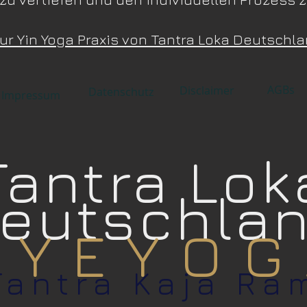
ur Yin Yoga Praxis von Tantra Loka Deutschl
AGBs
Disclaimer
Datenschutz
Impressum
Tantra Lok
eutschla
 Y E Y O G
Tantra Kaja Ra