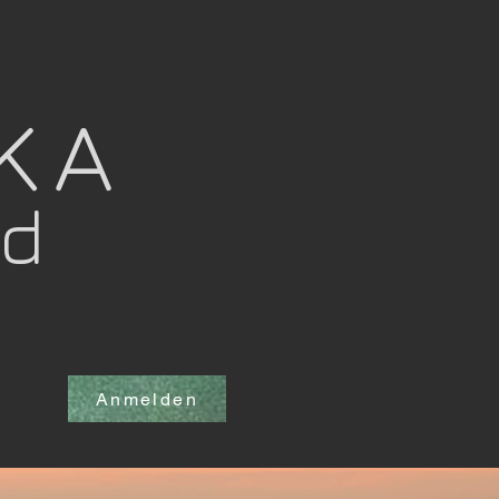
OKA
nd
Anmelden