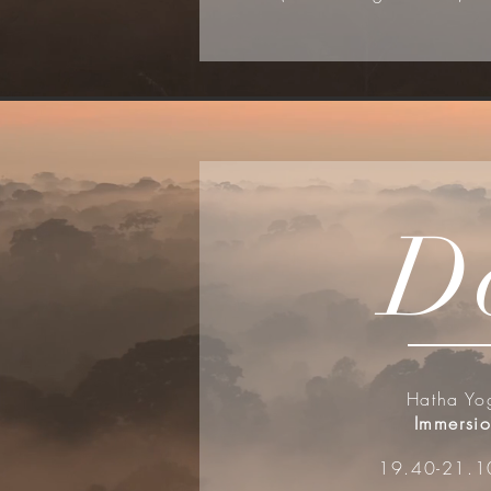
D
Hatha Yo
Immersi
19.40-21.1