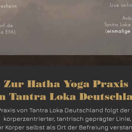
Live onli
resheim
Anbi
:
Tantra Loka
orf.de
(
einmalige
ia EFA)
Zur Hatha Yoga Praxis
n Tantra Loka Deutschl
raxis von Tantra Loka Deutschland folgt der 
körperzentrierter, tantrisch geprägter Linie,
er Körper selbst als Ort der Befreiung versta