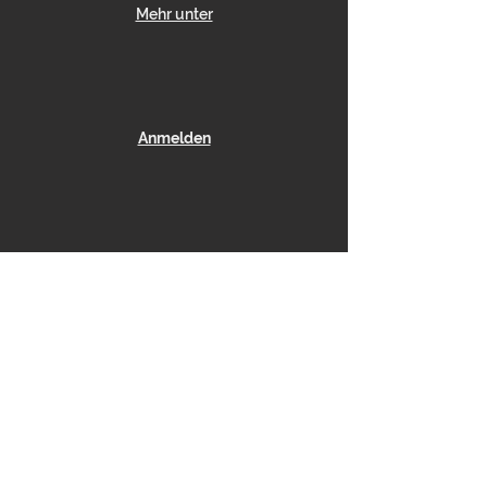
Mehr unter
Anmelden
Datenschutz
Disclaimer
AGBs
Impressum
Tantra Loka
Deutschland
A Y E Y O G A