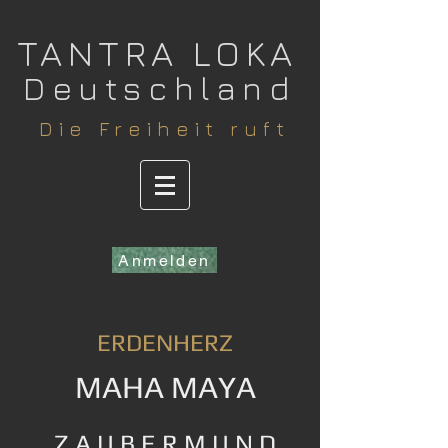
​TANTRA LOKA
Deutschland
​Die Freiheit ruft
Anmelden
ERDENHERZ
MAHA MAYA
Z A U B E R M U N D