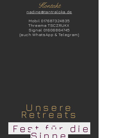
Kon
takt
nadine@tantraloka.de
Mobil
01768732
4835
Threema TSCZRUKX
Signal
01606864745
(auch WhatsAp
p & Telegram)
Unsere
Retreats
Fe
st
für
die
Sinne