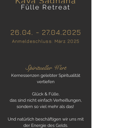
Kaya S
adhana
Fülle Retreat
26.04
. -
27.04.
20
25
A
nmeldeschlus
s: März
2025
Spiritueller Wert
Kernessenzen gelebter Spiritualität
vertiefen
Glück & Fülle,
das sind nicht einfach Verheißungen,
sondern so viel mehr als das!
Und natürlich beschäftigen wir uns mit
der Energie des Gelds.