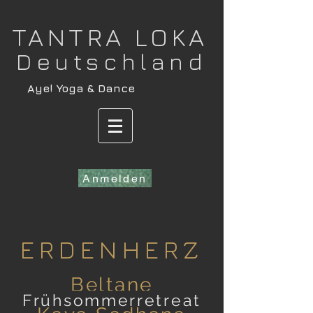
​TANTRA LOKA
Deutschland
​Aye! Yoga & Dance
Anmelden
ERDENHERZ
Beltane
Frühsomm
er
retreat