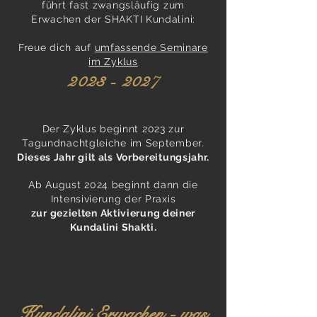
führt
fast
zwangsläufig zum
Erwachen der SHAKTI Kundalini:
Freue dich auf
umfassende Seminare
im Zyklus
2023 -
2027
Der Zyklus beginnt 2023 zur
Tagundnachtgleiche im September.
Dieses Jahr gilt als Vorbereitungsjahr.
Ab August 2024 beginnt dann die
Intensivierung der Praxi
s
zur gezielten Aktivierung deiner
Kundalini Shakti.
Kunda
lini
Erwachen - was