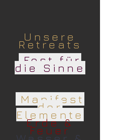
Unsere
Retreats
Fest für
die Sinne
Manifest
der
Elemente
Erde &
Feuer
Wasser &