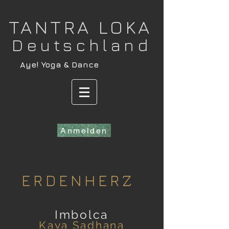
​TANTRA LOKA
Deutschland
​Aye! Yoga & Dance
Anmelden
ERDENHERZ
Imbolc
a
Kaya Sadh
ana